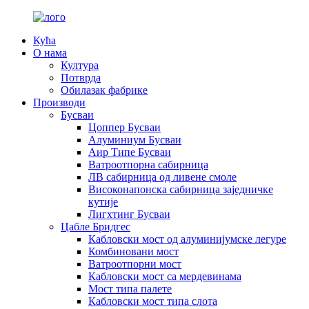
Кућа
О нама
Култура
Потврда
Обилазак фабрике
Производи
Бусваи
Цоппер Бусваи
Алуминиум Бусваи
Аир Типе Бусваи
Ватроотпорна сабирница
ЛВ сабирница од ливене смоле
Високонапонска сабирница заједничке
кутије
Лигхтинг Бусваи
Цабле Бридгес
Кабловски мост од алуминијумске легуре
Комбиновани мост
Ватроотпорни мост
Кабловски мост са мердевинама
Мост типа палете
Кабловски мост типа слота