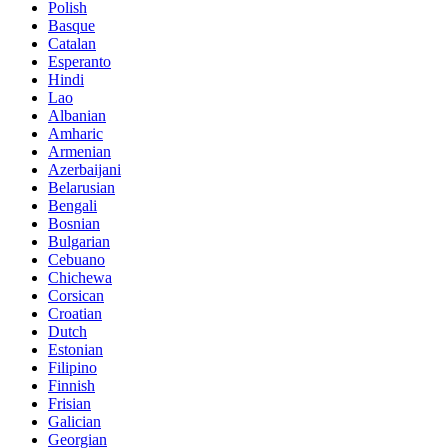
Polish
Basque
Catalan
Esperanto
Hindi
Lao
Albanian
Amharic
Armenian
Azerbaijani
Belarusian
Bengali
Bosnian
Bulgarian
Cebuano
Chichewa
Corsican
Croatian
Dutch
Estonian
Filipino
Finnish
Frisian
Galician
Georgian