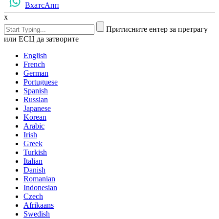
ВхатсАпп
x
Притисните ентер за претрагу
или ЕСЦ да затворите
English
French
German
Portuguese
Spanish
Russian
Japanese
Korean
Arabic
Irish
Greek
Turkish
Italian
Danish
Romanian
Indonesian
Czech
Afrikaans
Swedish