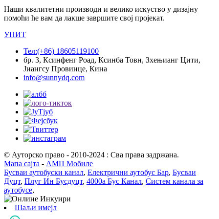
Наши квалитетни производи и велико искуство у дизајну
помоћи ће вам да лакше завршите свој пројекат.
УПИТ
Тел:(+86) 18605119100
бр. 3, Ксинфенг Роад, Ксинба Товн, Зхењианг Цити,
Јиангсу Провинце, Кина
info@sunnydq.com
© Ауторско право - 2010-2024 : Сва права задржана.
Мапа сајта
-
АМП Мобиле
Бусваи аутобуски канал
,
Електрични аутобус Бар
,
Бусваи
Дуцт
,
Плуг Ин Бусдуцт
,
4000а Бус Канал
,
Систем канала за
аутобусе
,
Шаљи имејл