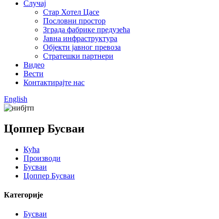
Случај
Стар Хотел Цасе
Пословни простор
Зграда фабрике предузећа
Јавна инфраструктура
Објекти јавног превоза
Стратешки партнери
Видео
Вести
Контактирајте нас
English
Цоппер Бусваи
Кућа
Производи
Бусваи
Цоппер Бусваи
Категорије
Бусваи