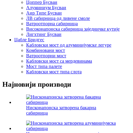
Цоппер Бусваи
Алуминиум Бусваи
Аир Типе Бусваи
ЛВ сабирница од ливене смоле
Ватроотпорна сабирница
Високонапонска сабирница заједничке кутије
Лигхтинг Бусваи
Цабле Бридгес
Кабловски мост од алуминијумске легуре
Комбиновани мост
Ватроотпорни мост
Кабловски мост са мердевинама
Мост типа палете
Кабловски мост типа слота
Најновији производи
Нисконапонска затворена бакарна
сабирница