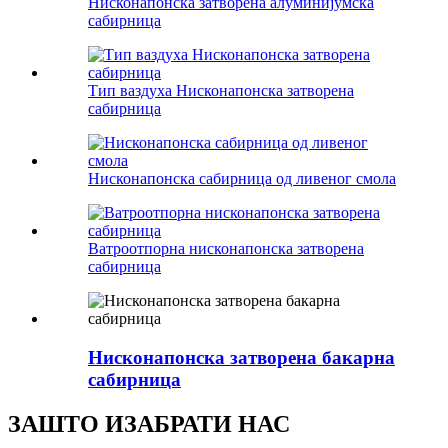
Нисконапонска затворена алуминијумска
сабирница
Тип ваздуха Нисконапонска затворена
сабирница
Нисконапонска сабирница од ливеног смола
Ватроотпорна нисконапонска затворена
сабирница
Нисконапонска затворена бакарна
сабирница
ЗАШТО ИЗАБРАТИ НАС